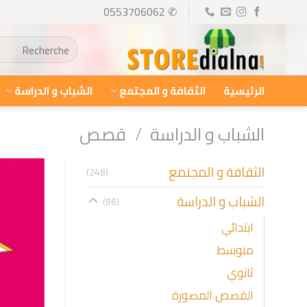
Ski
✆ 0553706062
t
البحث
conten
عن:
الرئيسية
الثقافة و المجتمع
الشباب و الدراسة
الشباب و الدراسة
/
قصص
الثقافة و المجتمع
(248)
الشباب و الدراسة
(86)
ابتدائي
متوسط
ثانوي
القصص المصورة