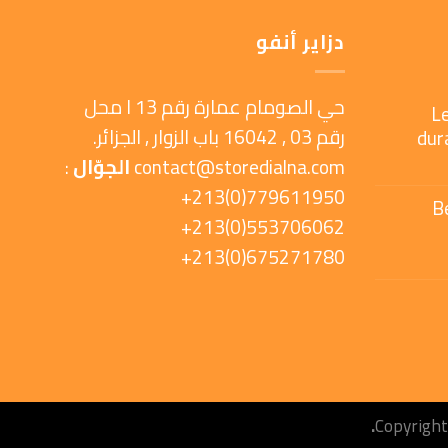
دزاير أنفو
حي الصومام عمارة رقم 13 ا محل
L
رقم 03 , 16042 باب الزوار , الجزائر.
dur
contact@storedialna.com
الجوّال
:
779611950(0)213+
B
553706062(0)213+
675271780(0)213+
Copyrigh