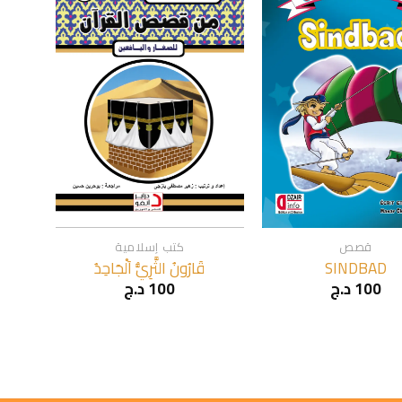
+
+
قصص
كتب إسلامية
SINDBAD
قَارُونُ الثَّرِيُّ اَلْجَاحِدُ
100
د.ج
100
د.ج