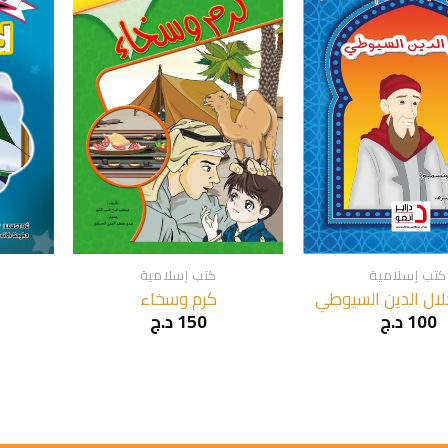
+
+
كتب إسلامية
كتب إسلامية
لال الدين السيوطي
كرم وسخاء
100
د.ج
150
د.ج