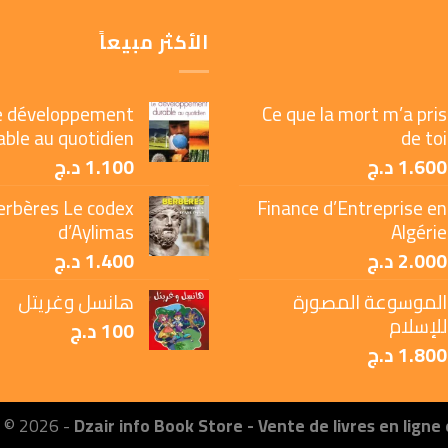
الأكثر مبيعاً
e développement
Ce que la mort m’a pris
able au quotidien
de toi
1.600
د.ج
1.100
د.ج
erbères Le codex
Finance d’Entreprise en
d’Aylimas
Algérie
2.000
د.ج
1.400
د.ج
الموسوعة المصورة
هانسل وغريتل
للإسلام
100
د.ج
1.800
د.ج
t © 2026 -
Dzair info Book Store - Vente de livres en ligne 