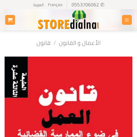
Ski
✆ 0553706062
Français
العربية
t
conten
الأعمال و القانون
/
قانون