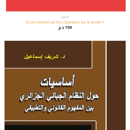
قانون
Droit commercial (Vos Question sur le droit) Fr
700
د.ج