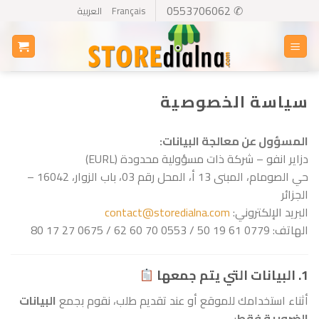
Ski
✆ 0553706062
Français
العربية
t
conten
سياسة الخصوصية
المسؤول عن معالجة البيانات:
دزاير انفو – شركة ذات مسؤولية محدودة (EURL)
حي الصومام، المبنى 13 أ، المحل رقم 03، باب الزوار، 16042 –
الجزائر
البريد الإلكتروني:
contact@storedialna.com
الهاتف: 0779 61 19 50 / 0553 70 60 62 / 0675 27 17 80
1. البيانات التي يتم جمعها
أثناء استخدامك للموقع أو عند تقديم طلب، نقوم بجمع
البيانات
الضرورية فقط
: