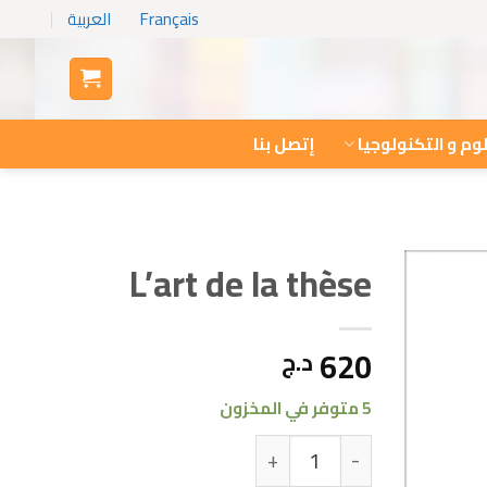
Français
العربية
وم و التكنولوجيا
إتصل بنا
L’art de la thèse
620
د.ج
5 متوفر في المخزون
كمية L’art de la thèse