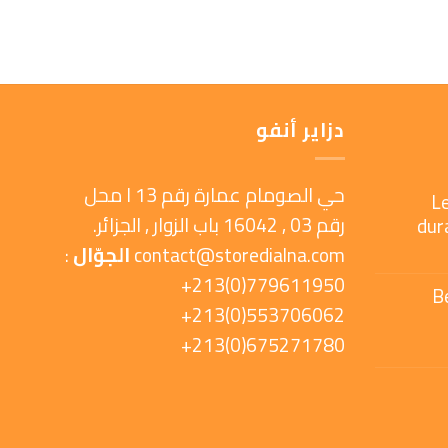
دزاير أنفو
حي الصومام عمارة رقم 13 ا محل
L
رقم 03 , 16042 باب الزوار , الجزائر.
dur
contact@storedialna.com
الجوّال
:
779611950(0)213+
B
553706062(0)213+
675271780(0)213+