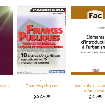
+
+
وم و التكنولوجيا
اقتصاد
ال
stion
Eléments d’intro
Finances publiques
à l’urbanis
680
د.ج
2.400
د.ج