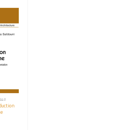
العل
duction
me