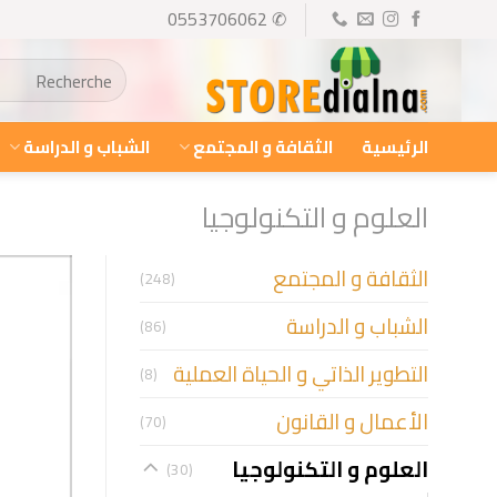
Ski
✆ 0553706062
t
البحث
conten
عن:
الرئيسية
الثقافة و المجتمع
الشباب و الدراسة
العلوم و التكنولوجيا
الثقافة و المجتمع
(248)
الشباب و الدراسة
(86)
التطوير الذاتي و الحياة العملية
(8)
الأعمال و القانون
(70)
العلوم و التكنولوجيا
(30)