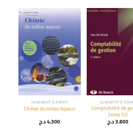
+
+
علوم و التكنولوجيا
العلوم و التكنولوجيا
Comptabilité de ge
Chimie du milieu Aqueux
2eme ED
3.800
د.ج
4.300
د.ج