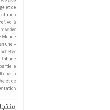
ge et de
citation.
ef, voilà
ander”. »
e Monde
ien une
cheter. »
 Tribune
partielle
Il nous a
che et de
ntation.
منتجا