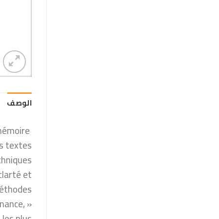
الوصف
 mémoire
s textes
chniques
clarté et
méthodes.
enance,
 les plus