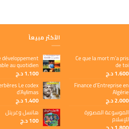
الأكثر مبيعاً
e développement
Ce que la mort m’a pris
able au quotidien
de toi
1.600
د.ج
1.100
د.ج
erbères Le codex
Finance d’Entreprise en
d’Aylimas
Algérie
2.000
د.ج
1.400
د.ج
الموسوعة المصورة
هانسل وغريتل
للإسلام
100
د.ج
1.800
د.ج