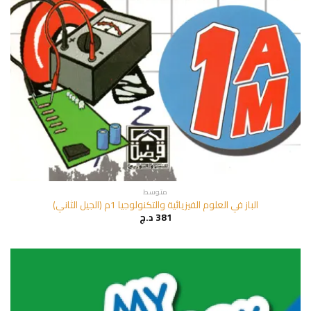
متوسط
الباز في العلوم الفيزيائية والتكنولوجيا 1م (الجيل الثاني)
381
د.ج