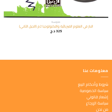
متوسط
الباز في العلوم الفيزيائية والتكنولوجيا 2م (الجيل الثاني)
325
د.ج
معلومات عنا
شروط وأحكام البيع
سياسة الخصوصية
إشعار قانوني
سياسة الإرجاع
من نحن