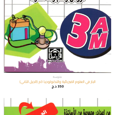
متوسط
الباز في العلوم الفيزيائية والتكنولوجيا 3م (الجيل الثاني)
350
د.ج