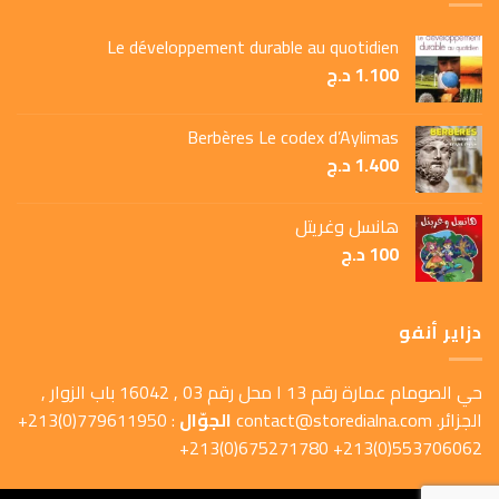
Le développement durable au quotidien
1.100
د.ج
Berbères Le codex d’Aylimas
1.400
د.ج
هانسل وغريتل
100
د.ج
دزاير أنفو
حي الصومام عمارة رقم 13 ا محل رقم 03 , 16042 باب الزوار ,
الجزائر.
contact@storedialna.com
الجوّال
: 779611950(0)213+
553706062(0)213+ 675271780(0)213+