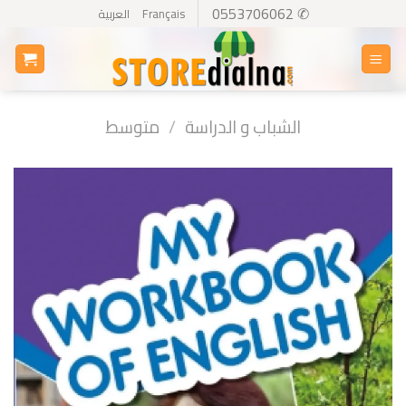
Ski
✆ 0553706062
Français
العربية
t
conten
الشباب و الدراسة
/
متوسط