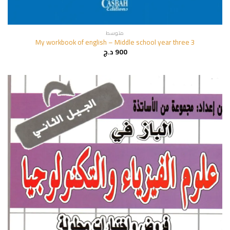
متوسط
My workbook of english – Middle school year three 3
900
د.ج