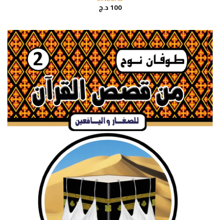
100
د.ج