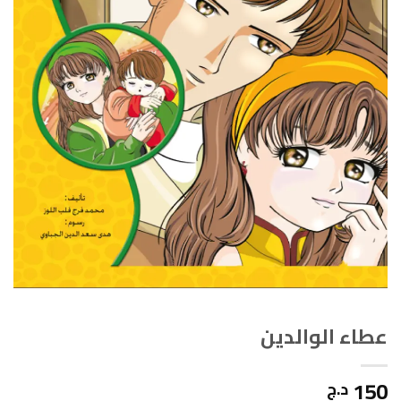
عطاء الوالدين
150
د.ج