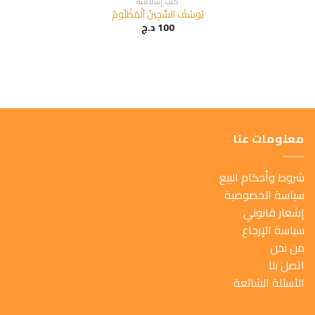
كتب إسلامية
يُوسُفُ السَّجِينُ اَلْمَظْلُومُ
100
د.ج
معلومات عنا
شروط وأحكام البيع
سياسة الخصوصية
إشعار قانوني
سياسة الإرجاع
من نحن
اتصل بنا
الأسئلة الشائعة