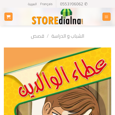
Ski
✆ 0553706062
Français
العربية
t
conten
الشباب و الدراسة
/
قصص