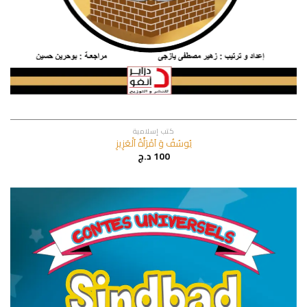
كتب إسلامية
يُوسُفُ وَ اَمْرَأَةُ اَلْعَزِيزِ
100
د.ج