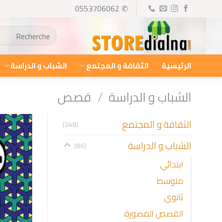
Ski
✆ 0553706062
t
البحث
conten
عن:
الرئيسية
الثقافة و المجتمع
الشباب و الدراسة
الشباب و الدراسة
/
قصص
الثقافة و المجتمع
(248)
الشباب و الدراسة
(86)
ابتدائي
متوسط
ثانوي
القصص المصورة