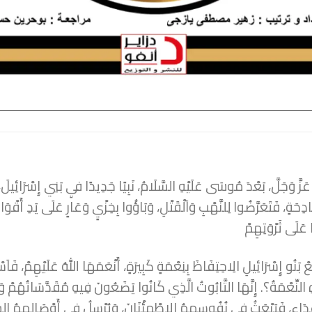
عَزَّ وَجَلَّ، بَعْدَ مُوسَى عَلَيْهِ السَّلَامُ، نَبِيًا جَدِيدًا فيِ بَنِي إِسْرَائِيلَ،
ادِحَةٍ، فَتَعَرَّضُوا لِلنَّهْبِ وَاَلْقَتْلِ، وَبَاؤُوا بِخِزْيٍ وَعَارٍ عَلَى يَدِ أَقْ
 عَلَى ثَرْوَتِهِمْ
عْ بَنُو إِسْرَائِيلِ الِاحِتِفَاظَ بِنِعْمَةٍ كَبِيرَةٍ، أَنْعَمَهَا اللهُ عَلَيْهِمْ، فَاَس
النِّعْمَةُ؟. إِنَّهَا التَّابُوتُ الَّذِي كَانُوا يَضَعُونَ فِيهِ مُقَدَّسَاتُهُمْ وَ
أَعْدَاءِ، فَيَبْعَثُ فيِ نُفُوسِهِمُ الاِطْمِئْنَانَ، وَيُرْسِلُ فيِ أَوْصَالِهِمُ ال