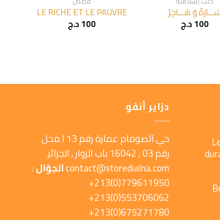
كتب إسلامية
قصص
َـــارَةُ وَ هَـــاجِرُ
LE RICHE ET LE PAUVRE
100
د.ج
100
د.ج
دزاير أنفو
حي الصومام عمارة رقم 13 ا محل
L
رقم 03 , 16042 باب الزوار , الجزائر.
dur
contact@storedialna.com
الجوّال
:
779611950(0)213+
B
553706062(0)213+
675271780(0)213+