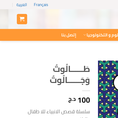
Français
العربية
وم و التكنولوجيا
إتصل بنا
طَــــــالُوتُ
وَجَــــــالُوتُ
100
د.ج
سلسلة قصص الانبياء للا طفال