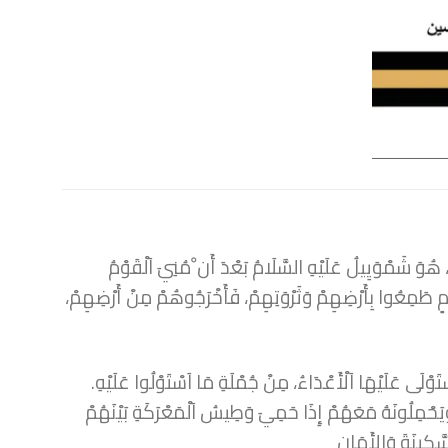
 هُوَ شَمْوَيِيلُ عَلَيْهِ السَّلَامُ بَعْدَ أَن ْمُنِيَ اَلْقَوْمُ
وَامٍ طَمِعُوا بِأَرْضِهِمْ وَثَرْوَتِهِمْ، فَأَخْرَجُوهُمْ مِنْ أَرْضِهِمْ،
ْتَوْلَى عَلَيْهَا اَلْأَعْدَاءُ، مِنْ جُمْلَةِ مَا اَسْتَوْلُوا عَلَيْهِ.
يَحْمِلُونَهُ مَعَهُمْ إِذَا حَمِيَ وَطِيسُ اَلْمَعْرَكَةِ بَيْنَهُمْ
سَّكِينَةَ وَالأَمَان