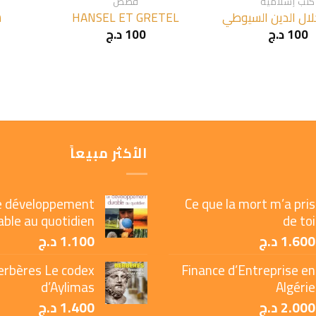
كتب إسلامية
قصص
لال الدين السيوطي
HANSEL ET GRETEL
س
100
د.ج
100
د.ج
الأكثر مبيعاً
e développement
Ce que la mort m’a pris
able au quotidien
de toi
1.600
د.ج
1.100
د.ج
erbères Le codex
Finance d’Entreprise en
d’Aylimas
Algérie
2.000
د.ج
1.400
د.ج