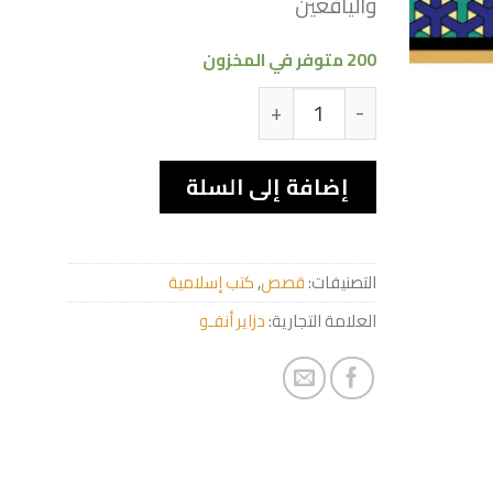
واليافعين
200 متوفر في المخزون
كمية طَــــــالُوتُ وَجَــــــالُوتُ
إضافة إلى السلة
التصنيفات:
قصص
,
كتب إسلامية
العلامة التجارية:
دزاير أنفـو