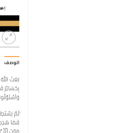
الوصف
بَعَثَ اللهُ 
بِخَسَائِرَ فَ
وَاَسْتَوْلُوا
َلَمْ يَسْتَطِ
فَمَا هَذِهِ 
وَبَيْنَ اَلْ