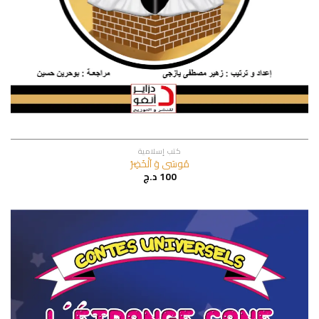
كتب إسلامية
مُوسَى وَ اَلْخَضِرُ
100
د.ج