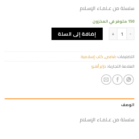
سلسلة من عـلمـاء الإسـلام
150 متوفر في المخزون
كمية الإمام الشافعي
إضافة إلى السلة
التصنيفات:
قصص
,
كتب إسلامية
العلامة التجارية:
دزاير أنفـو
الوصف
سلسلة من عـلمـاء الإسـلام