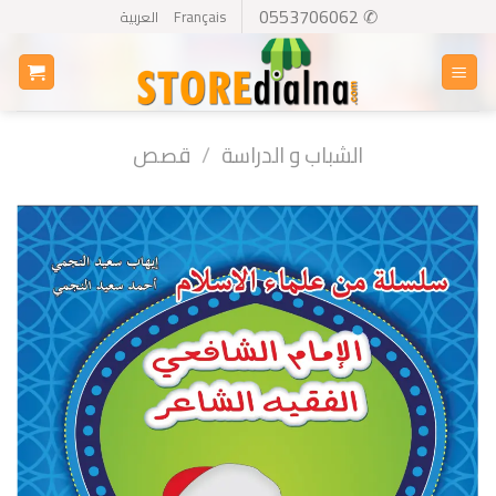
Ski
✆ 0553706062
Français
العربية
t
conten
الشباب و الدراسة
/
قصص