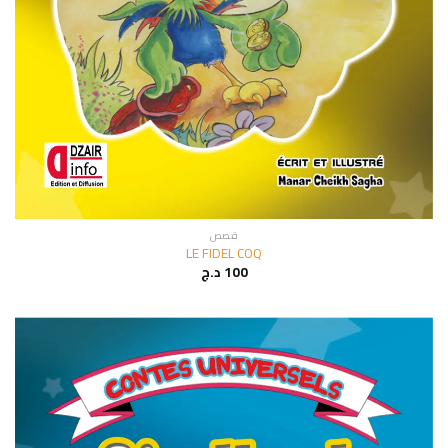
قصص
LE FIDEL COQ
100
د.ج