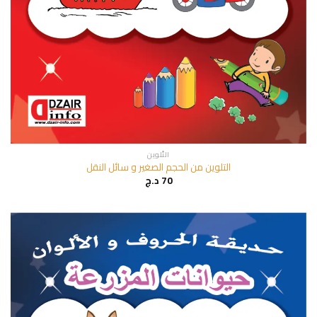
التّلوين
التلوين من الحجم الصغير و سائل النقل
70
د.ج