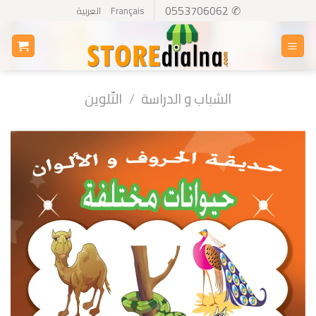
Ski
✆ 0553706062
Français
العربية
t
conten
الشباب و الدراسة
/
التّلوين