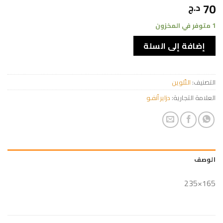
70
د.ج
1 متوفر في المخزون
إضافة إلى السلة
التصنيف:
التّلوين
العلامة التجارية:
دزاير أنفـو
الوصف
165×235