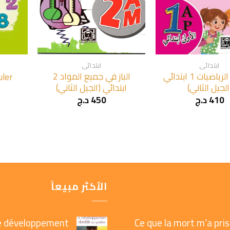
+
+
ابتدائي
ابتدائي
الباز في الرياضيات 1 ابتدائي
الباز في جميع المواد 2
uler
الجيل الثاني)
ابتدائي (الجيل الثاني)
410
د.ج
450
د.ج
الأكثر مبيعاً
e développement
Ce que la mort m’a pris