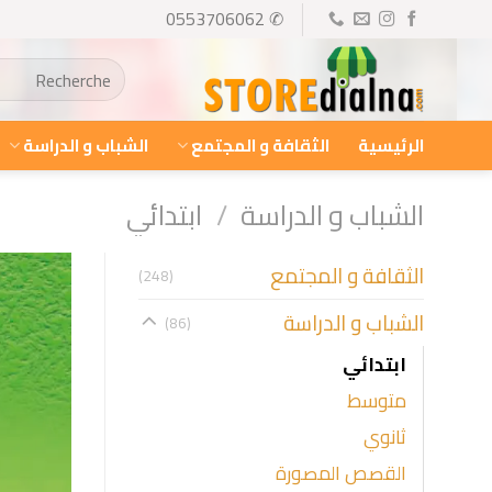
Ski
✆ 0553706062
t
البحث
conten
عن:
الرئيسية
الثقافة و المجتمع
الشباب و الدراسة
الشباب و الدراسة
/
ابتدائي
الثقافة و المجتمع
(248)
الشباب و الدراسة
(86)
ابتدائي
متوسط
ثانوي
القصص المصورة