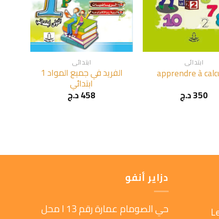
+
+
ابتدائي
ابتدائي
الفريد في جميع المواد 1
apprendre à calc
ابتدائي
350
د.ج
458
د.ج
دزاير أنفو
حي الصومام عمارة رقم 13 ا محل
L