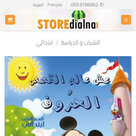
Ski
✆ 0553706062
Français
العربية
t
conten
الشباب و الدراسة
/
ابتدائي