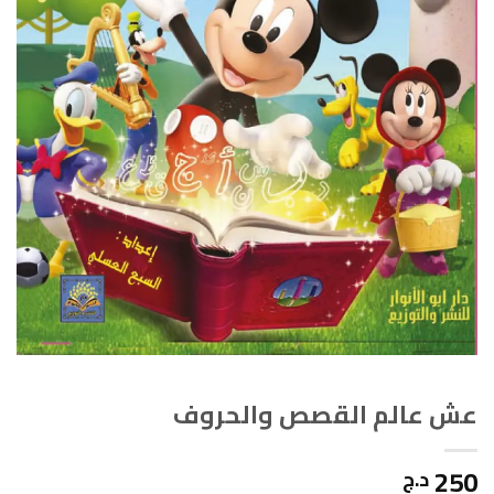
عش عالم القصص والحروف
250
د.ج