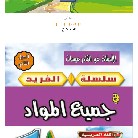
ابتدائي
الحروف وحركاتها
250
د.ج