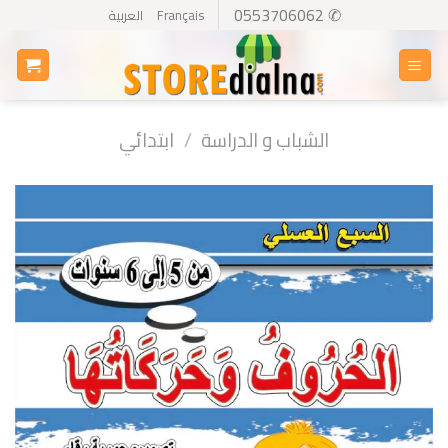
Ski
✆ 0553706062
Français
العربية
t
conten
الشباب و الدراسة
/
ابتدائي