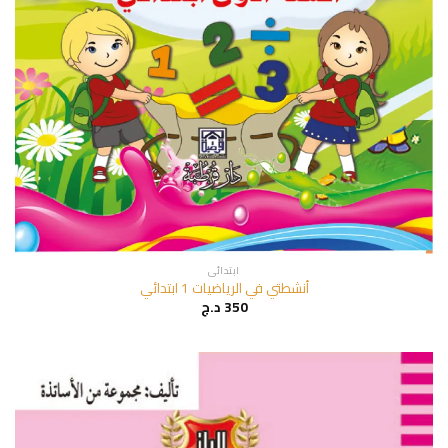
ابتدائي
أنشطتي في الرياضيات 1 ابتدائي
350
د.ج