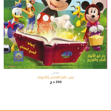
ابتدائي
عش عالم القصص والحروف
250
د.ج