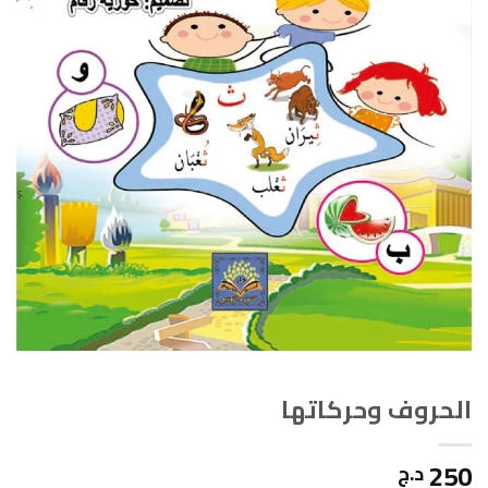
الحروف وحركاتها
250
د.ج