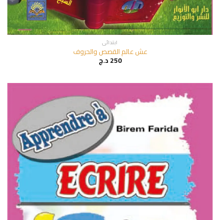
ابتدائي
عش عالم القصص والحروف
250
د.ج