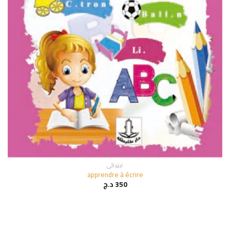
ابتدائي
apprendre à écrire
350
د.ج