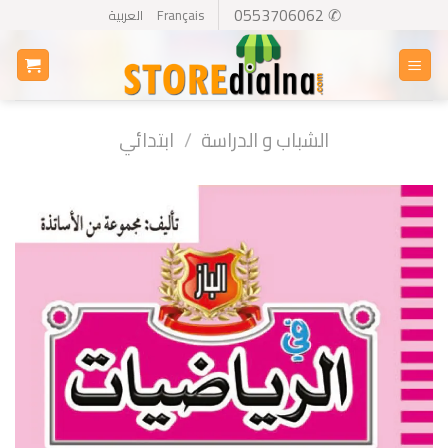
Ski
✆ 0553706062
Français
العربية
t
conten
الشباب و الدراسة
/
ابتدائي