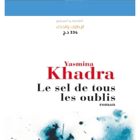
الثقافة و المجتمع
الإطارات والذكاء
334
د.ج