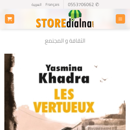
Ski
✆ 0553706062
Français
العربية
t
conten
الثقافة و المجتمع