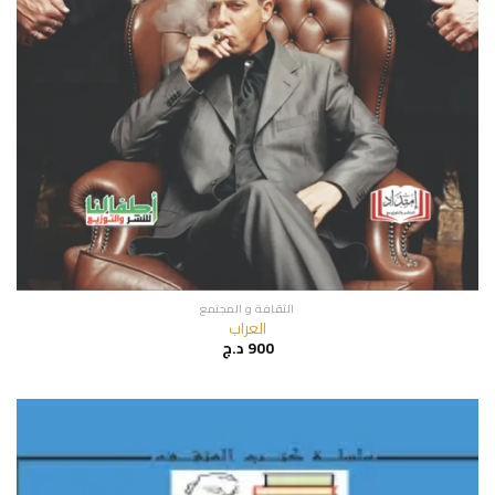
الثقافة و المجتمع
العراب
900
د.ج