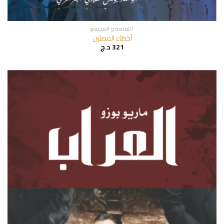
الثقافة و المجتمع
أخطاء المصلين
321
د.ج