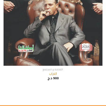
الثقافة و المجتمع
العراب
900
د.ج