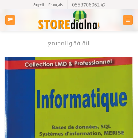
Ski
✆ 0553706062
Français
العربية
t
conten
الثقافة و المجتمع