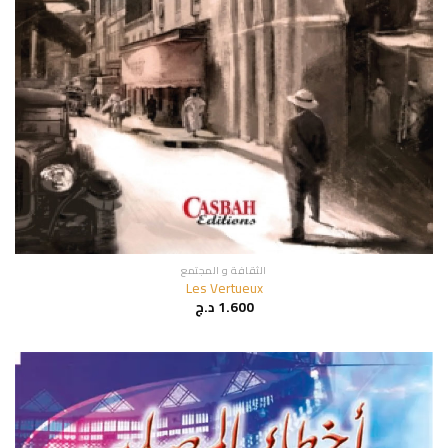
الثقافة و المجتمع
Les Vertueux
1.600
د.ج