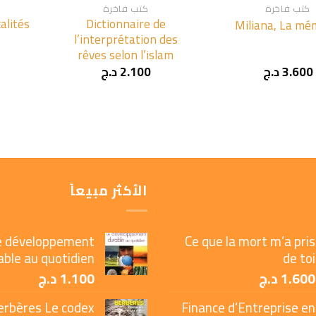
كتب فاخرة
كتب فاخرة
alités
Dictionnaire de
Miliana, La mé
l’interprétation des
rêves selon l’islam
3.600
د.ج
2.100
د.ج
الأكثر مبيعاً
e développement
Ce que la mort m’a pris
able au quotidien
de toi
1.600
د.ج
1.100
د.ج
erbères Le codex
Finance d’Entreprise en