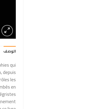
الوصف
phies qui
, depuis
rôles les
tombés en
égristes.
agnement
 ce livre