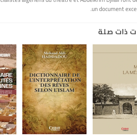
un document excep
ت ذات صلة
+
+