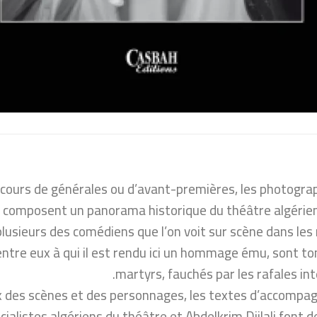
au cours de générales ou d’avant-premières, les photogra
 composent un panorama historique du théâtre algérien
lusieurs des comédiens que l’on voit sur scène dans les 
’entre eux à qui il est rendu ici un hommage ému, sont 
martyrs, fauchés par les rafales int
oix des scènes et des personnages, les textes d’accomp
listes algériens du théâtre et Abdelkrim Djilali font de