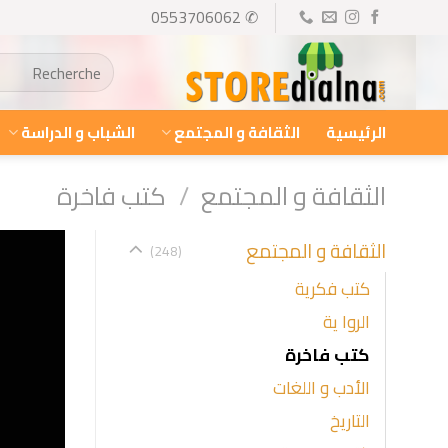
Ski
✆ 0553706062
t
البحث
conten
عن:
الرئيسية
الثقافة و المجتمع
الشباب و الدراسة
الثقافة و المجتمع
/
كتب فاخرة
الثقافة و المجتمع
(248)
كتب فكرية
الروا ية
كتب فاخرة
الأدب و اللغات
التاريخ