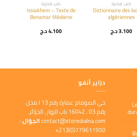
كتب فاخرة
كتب فاخرة
Issiakhem – Texte de
Dictionnaire des loc
Benamar Médiene
algériennes
3.100
د.ج
4.100
د.ج
دزاير أنفو
حي الصومام عمارة رقم 13 ا محل
L
رقم 03 , 16042 باب الزوار , الجزائر.
dur
contact@storedialna.com
الجوّال
:
779611950(0)213+
B