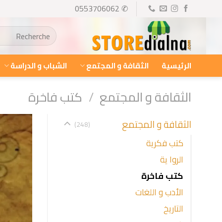
Ski
✆ 0553706062
t
البحث
conten
عن:
الرئيسية
الثقافة و المجتمع
الشباب و الدراسة
الثقافة و المجتمع
/
كتب فاخرة
الثقافة و المجتمع
(248)
كتب فكرية
الروا ية
كتب فاخرة
الأدب و اللغات
التاريخ