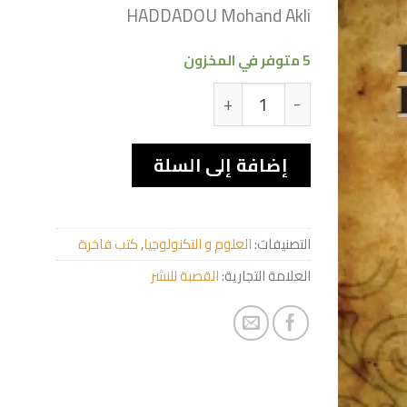
HADDADOU Mohand Akli
5 متوفر في المخزون
كمية Dictionnaire de l’interprétation des rêves selon l’islam
إضافة إلى السلة
التصنيفات:
العلوم و التكنولوجيا
,
كتب فاخرة
العلامة التجارية:
القصبة للنشر