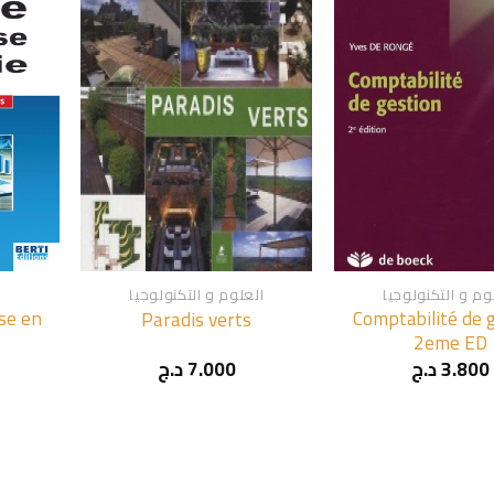
+
+
وم و التكنولوجيا
العلوم و التكنولوجيا
se en
Comptabilité de 
Paradis verts
2eme ED
3.800
د.ج
7.000
د.ج