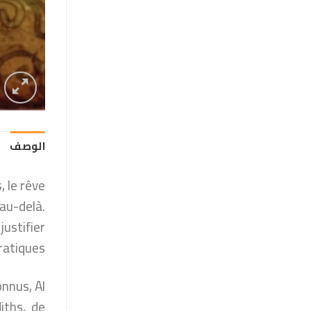
الوصف
 le rêve
’au-delà.
justifier
ratiques.
nnus, Al
diths, de