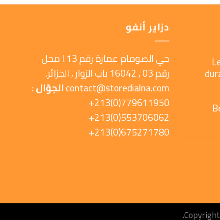
دزاير أنفو
حي الصومام عمارة رقم 13 ا محل
L
رقم 03 , 16042 باب الزوار , الجزائر.
dur
contact@storedialna.com
الجوّال
:
779611950(0)213+
B
553706062(0)213+
675271780(0)213+
Copyrigh