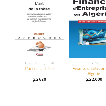
+
+
اقتصاد
العلوم و التكنولوجيا
Finance d’Entrepri
L’art de la thèse
Algérie
2.000
د.ج
620
د.ج