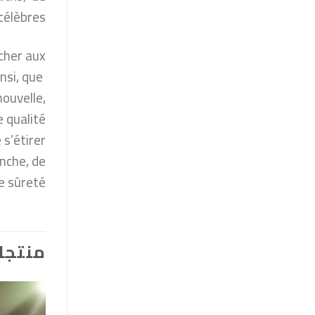
célèbres.
 cher aux
nsi, que
nouvelle,
 qualité
 s’étirer
nche, de
e sûreté…
منتجا