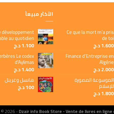
الأكثر مبيعاً
e développement
Ce que la mort m’a pris
able au quotidien
de toi
1.600
د.ج
1.100
د.ج
erbères Le codex
Finance d’Entreprise en
d’Aylimas
Algérie
2.000
د.ج
1.400
د.ج
الموسوعة المصورة
هانسل وغريتل
للإسلام
100
د.ج
1.800
د.ج
t © 2026 -
Dzair info Book Store - Vente de livres en ligne 