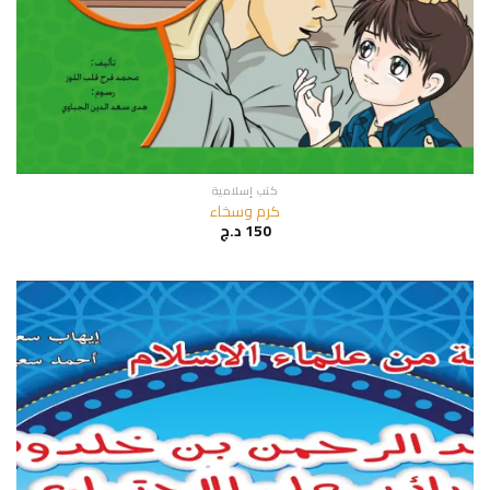
كتب إسلامية
كرم وسخاء
150
د.ج