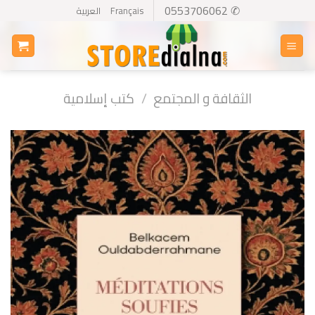
Ski
✆ 0553706062
Français
العربية
t
conten
الثقافة و المجتمع
/
كتب إسلامية