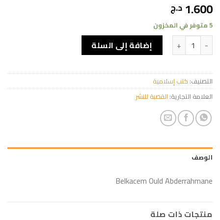
1.600
د.ج
5 متوفر في المخزون
كمية MÉDITATIONS SOUFIES Voyage au cœur de la sagesse éternelle
إضافة إلى السلة
التصنيف:
كتب إسلامية
العلامة التجارية:
القصبة للنشر
الوصف
Belkacem Ould Abderrahmane
منتجات ذات صلة