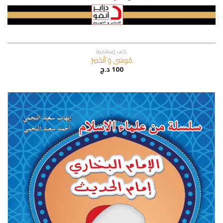
كتب إسلامية
مُوسَى وَ اَلْخَضِرُ
100
د.ج