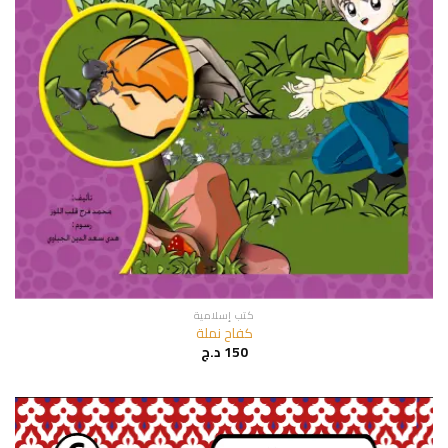
كتب إسلامية
كفاح نملة
150
د.ج