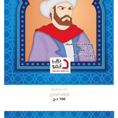
كتب إسلامية
الإمام البخاري
100
د.ج