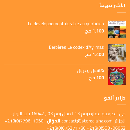
الأكثر مبيعاً
Le développement durable au quotidien
1.100
د.ج
Berbères Le codex d’Aylimas
1.400
د.ج
هانسل وغريتل
100
د.ج
دزاير أنفو
حي الصومام عمارة رقم 13 ا محل رقم 03 , 16042 باب الزوار ,
الجزائر.
contact@storedialna.com
الجوّال
: 779611950(0)213+
553706062(0)213+ 675271780(0)213+