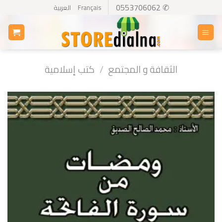
Ski
✆ 0553706062
Français
العربية
t
conten
الثقافة و المجتمع
/
كتب إسلامية