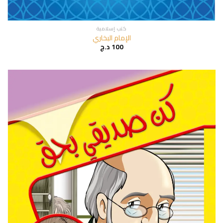
كتب إسلامية
الإمام البخاري
100
د.ج