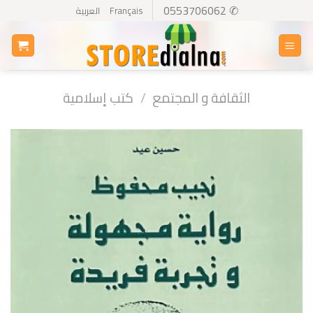
Ski
✆ 0553706062
Français
العربية
t
conten
الثقافة و المجتمع
/
كتب إسلامية