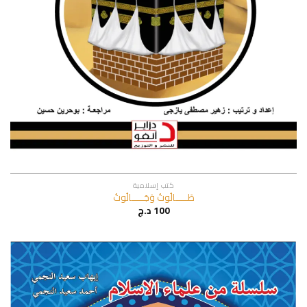
كتب إسلامية
طَــــــالُوتُ وَجَــــــالُوتُ
100
د.ج