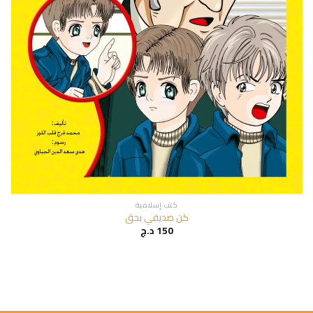
كتب إسلامية
كن صديقي بحق
150
د.ج