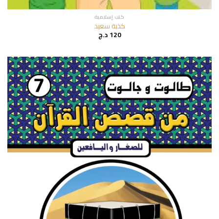
كتب إسلامية
كذبة سعيد
120
د.ج