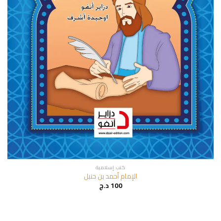
كتب إسلامية
الإمام أحمد بن حنبل
100
د.ج