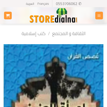
Ski
✆ 0553706062
Français
العربية
t
conten
الثقافة و المجتمع
/
كتب إسلامية