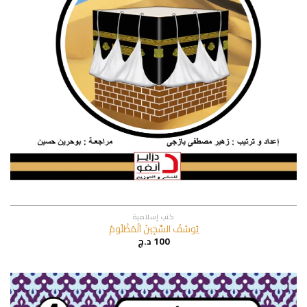
كتب إسلامية
يُوسُفُ السَّجِينُ اَلْمَظْلُومُ
100
د.ج