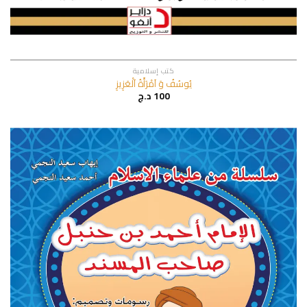
كتب إسلامية
يُوسُفُ وَ اَمْرَأَةُ اَلْعَزِيزِ
100
د.ج