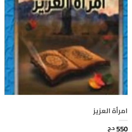
امرأة العزيز
550
د.ج