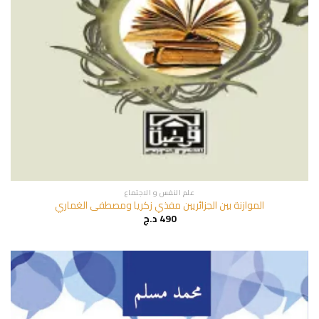
علم النفس و الاجتماع
الموازنة بين الجزائريين مفذي زكريا ومصطفى الغماري
490
د.ج