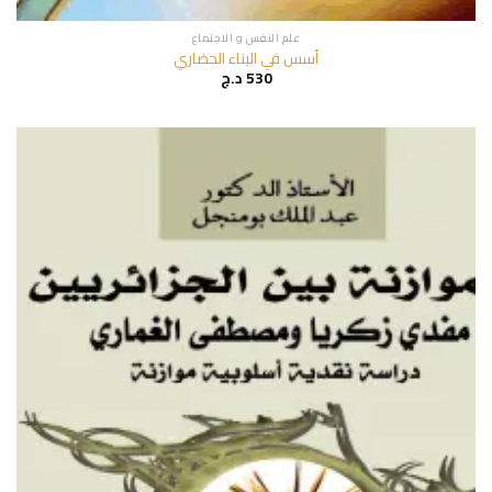
علم النفس و الاجتماع
أسس في البناء الحضاري
530
د.ج