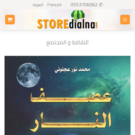
Ski
✆ 0553706062
Français
العربية
t
conten
الثقافة و المجتمع