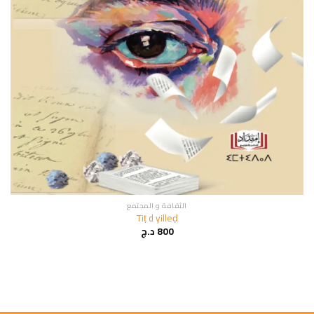
الثقافة و المجتمع
Tiṭ d yilleḍ
800
د.ج