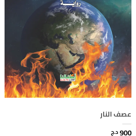
عصف النار
900
د.ج