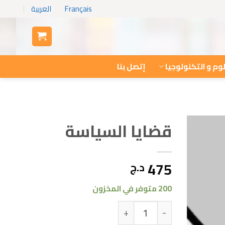
Français
العربية
وم و التكنولوجيا
إتصل بنا
قضايا السياسة
475
د.ج
200 متوفر في المخزون
كمية قضايا السياسة