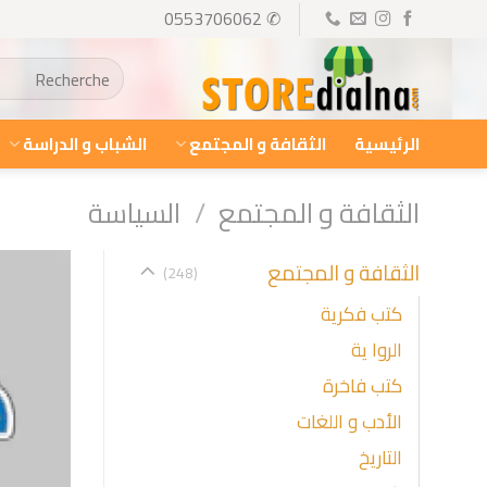
Ski
✆ 0553706062
t
البحث
conten
عن:
الرئيسية
الثقافة و المجتمع
الشباب و الدراسة
الثقافة و المجتمع
/
السياسة
الثقافة و المجتمع
(248)
كتب فكرية
الروا ية
كتب فاخرة
الأدب و اللغات
التاريخ