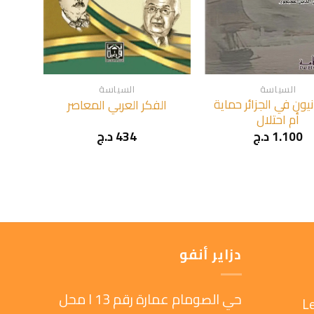
+
+
السياسة
السياسة
نيون في الجزائر حماية
الفكر العربي المعاصر
أم احتلال
1.100
د.ج
434
د.ج
دزاير أنفو
حي الصومام عمارة رقم 13 ا محل
L