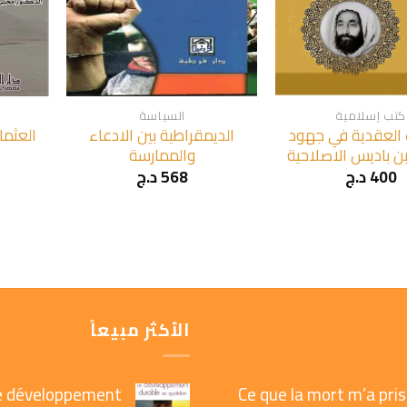
+
+
كتب إسلامية
السياسة
 العقدية في جهود
الديمقراطية بين الادعاء
العثما
بن باديس الاصلاحية
والممارسة
400
د.ج
568
د.ج
الأكثر مبيعاً
e développement
Ce que la mort m’a pris