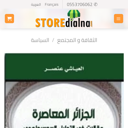
Ski
✆ 0553706062
Français
العربية
t
conten
الثقافة و المجتمع
/
السياسة