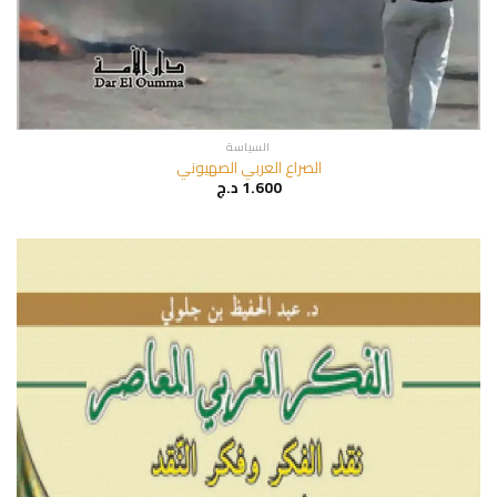
السياسة
الصراع العربي الصهيوني
1.600
د.ج