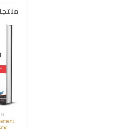
منتجا
الث
gement
isme