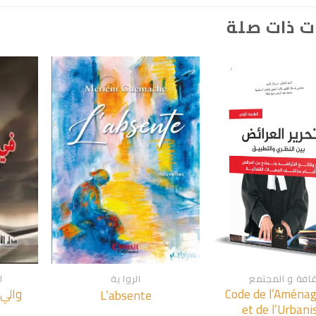
ت ذات صلة
+
+
قافة و المجتمع
الروا ية
ا
Code de l’Aména
والي
L’absente
et de l’Urban