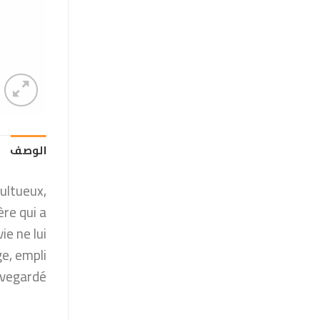
الوصف
ultueux,
re qui a
ie ne lui
e, empli
uvegardé