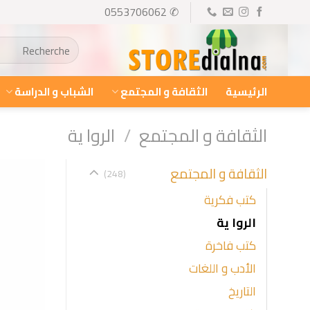
Ski
✆ 0553706062
t
البحث
conten
عن:
الرئيسية
الثقافة و المجتمع
الشباب و الدراسة
الثقافة و المجتمع
/
الروا ية
الثقافة و المجتمع
(248)
كتب فكرية
الروا ية
كتب فاخرة
الأدب و اللغات
التاريخ