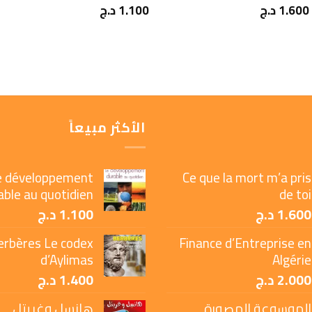
1.600
د.ج
1.100
د.ج
الأكثر مبيعاً
e développement
Ce que la mort m’a pris
able au quotidien
de toi
1.600
د.ج
1.100
د.ج
erbères Le codex
Finance d’Entreprise en
d’Aylimas
Algérie
2.000
د.ج
1.400
د.ج
الموسوعة المصورة
هانسل وغريتل