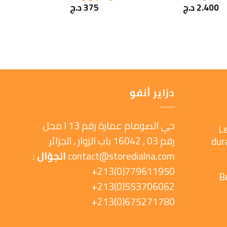
2.400
د.ج
375
د.ج
دزاير أنفو
حي الصومام عمارة رقم 13 ا محل
L
رقم 03 , 16042 باب الزوار , الجزائر.
dur
contact@storedialna.com
الجوّال
:
779611950(0)213+
B
553706062(0)213+
675271780(0)213+