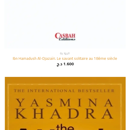
الروا ية
Ibn Hamadush Al-Djazaïri. Le savant solitaire au 18ème siècle
1.600
د.ج