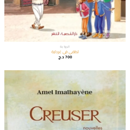
الروا ية
لطفي في غرداية
700
د.ج