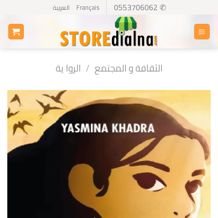
Ski
✆ 0553706062
Français
العربية
t
conten
الثقافة و المجتمع
/
الروا ية