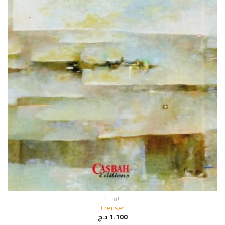
الروا ية
Creuser
1.100
د.ج