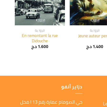
+
+
الروا ية
الروا ية
En remontant la rue
Jeune auteur pe
Didouche
1.400
د.ج
1.600
د.ج
دزاير أنفو
حي الصومام عمارة رقم 13 ا محل
L