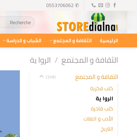
Ski
✆ 0553706062
t
البحث
conten
عن:
الرئيسية
الثقافة و المجتمع
الشباب و الدراسة
الثقافة و المجتمع
/
الروا ية
الثقافة و المجتمع
(248)
كتب فكرية
الروا ية
كتب فاخرة
الأدب و اللغات
التاريخ