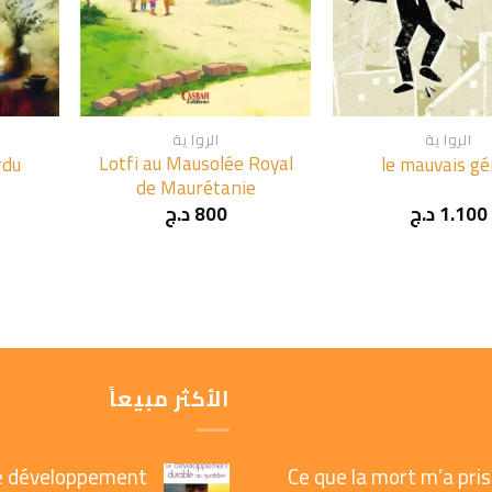
+
+
الروا ية
الروا ية
Lotfi au Mausolée Royal
rdu
le mauvais gé
de Maurétanie
1.100
د.ج
800
د.ج
الأكثر مبيعاً
e développement
Ce que la mort m’a pris