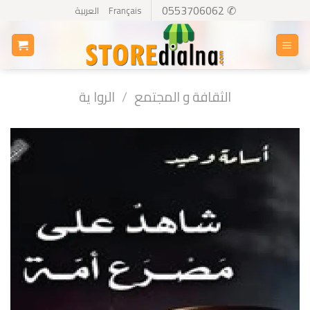
Ski
✆ 0553706062
Français
العربية
t
conten
الثقافة و المجتمع
/
الروا ية