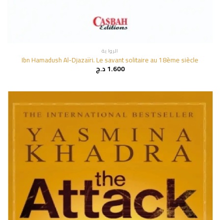
الروا ية
Ibn Hamadush Al-Djazaïri. Le savant solitaire au 18ème siècle
1.600
د.ج