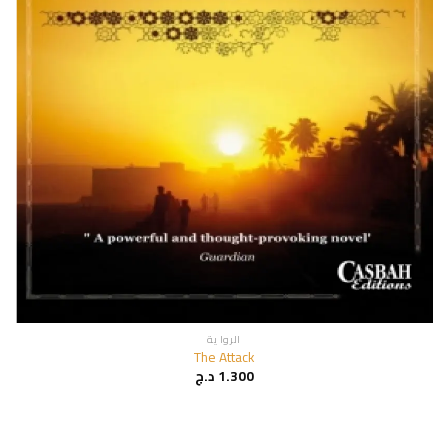
الروا ية
The Attack
1.300
د.ج