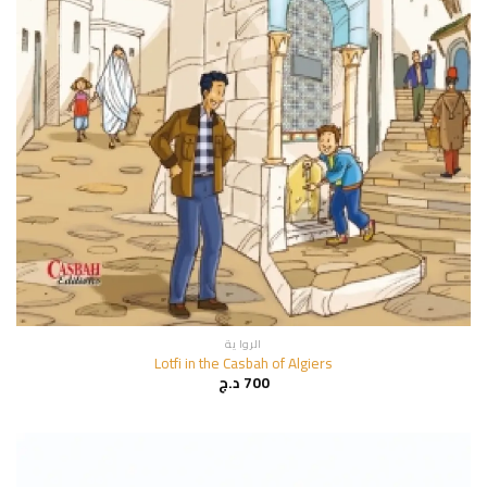
الروا ية
Lotfi in the Casbah of Algiers
700
د.ج