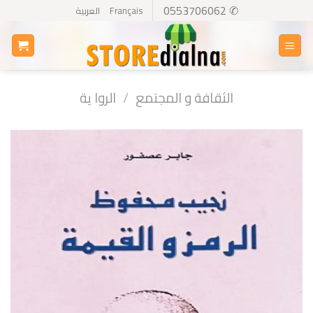
Ski
✆ 0553706062
Français
العربية
t
conten
الثقافة و المجتمع
/
الروا ية