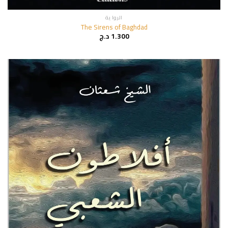
الروا ية
The Sirens of Baghdad
1.300
د.ج