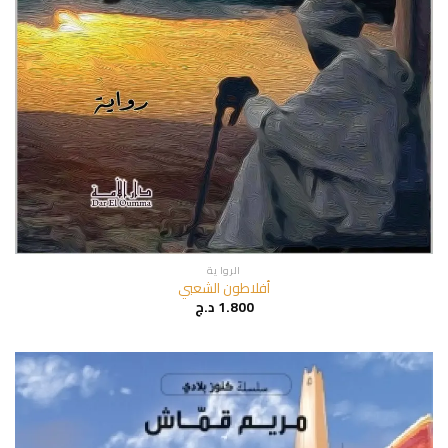
الروا ية
أفلاطون الشعبي
1.800
د.ج