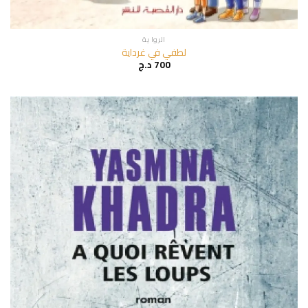
الروا ية
لطفي في غرداية
700
د.ج