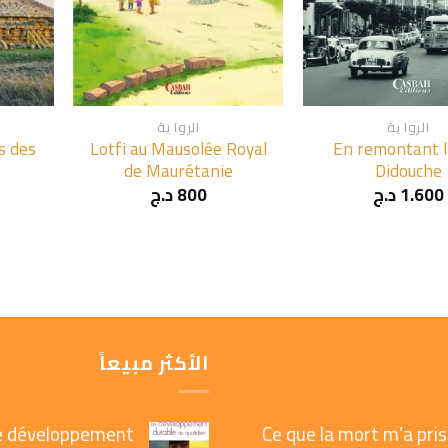
+
+
الروا ية
الروا ية
s des
Lotfi au Mausolée Royal
En remontant l
de Maurétanie
Didouche
1.600
د.ج
800
د.ج
الأكثر مبيعاً
e développement
Ce que la mort m’a pris