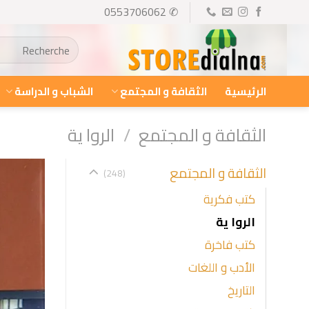
Ski
✆ 0553706062
t
البحث
conten
عن:
الرئيسية
الثقافة و المجتمع
الشباب و الدراسة
الثقافة و المجتمع
/
الروا ية
الثقافة و المجتمع
(248)
كتب فكرية
الروا ية
كتب فاخرة
الأدب و اللغات
التاريخ