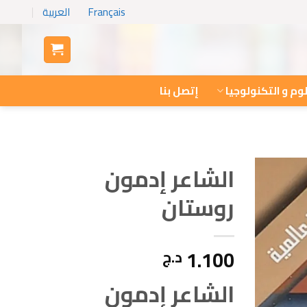
Français
العربية
وم و التكنولوجيا
إتصل بنا
الشاعر إدمون
روستان
1.100
د.ج
الشاعر إدمون