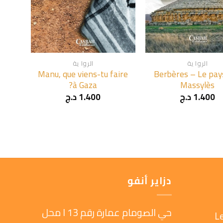
+
+
الروا ية
الروا ية
Manu, que viens-tu faire
Berbères – Le pay
à Gaza?
Massylès
1.400
د.ج
1.400
د.ج
دزاير أنفو
حي الصومام عمارة رقم 13 ا محل
L