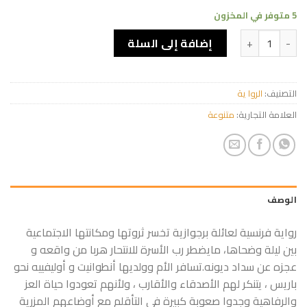
5 متوفر في المخزون
كمية أنطوانيت
إضافة إلى السلة
التصنيف:
الروا ية
العلامة التجارية:
متنوعة
الوصف
رواية فرنسية لعائلة برجوازية تخسر ثروتها ومكانتها الاجتماعية
بين ليلة وضحاها، مايضطر رب الأسرة للانتحار هربا من واقعه و
عجزه عن سداد ديونه.تسافر الأم وولديها أنطوانيت و أوليفييه نحو
باريس ، يتنكر لهم الأصدقاء والأقارب ، ولأنهم تعودوا حياة العز
والرفاهية وجدوا صعوبة كبيرة في التأقلم مع أوضاعهم المزرية