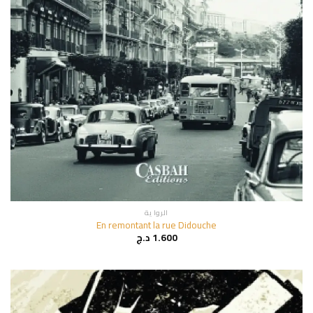
الروا ية
En remontant la rue Didouche
1.600
د.ج