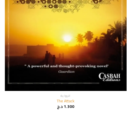
الروا ية
The Attack
1.300
د.ج