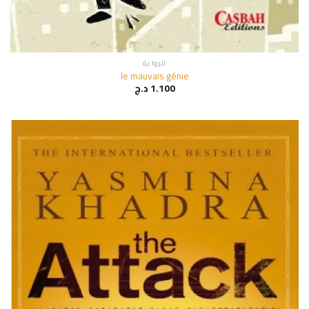
الروا ية
le mauvais génie
1.100
د.ج