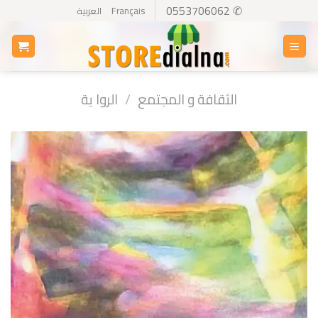
Ski
✆ 0553706062
Français
العربية
t
conten
الثقافة و المجتمع
/
الروا ية