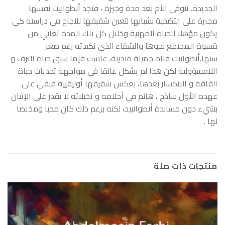
الجديدة. تتوفى الأم بعد مدة وجيزة ، فتجد أنطوانيت نفسها
مجبرة على التضحية بشبابها لتعين شقيقها للنجاح في دراسته كي
يكون مؤهلا للحياة المهنية وخلال كل تلك المدة تعاني من
قسوة المجتمع نحوها والشقاء الذي تكبدته رغم صغر
سنها.أنطوانيت فتاة جميلة متدينة، عاشت فيما سبق حياة الترف و
اللامسؤولية لكن هذا لم يشكل عائقا في مواجهة تحديات حياة
الفاقة و الانكسار بعدها، بعكس شقيقها أوليفييه فبقي على
عهده الأول ساذج ، هائم في أحلامه و تخيلاته لا يقدر على الإتيان
بشيء دون مساندة أنطوانييت لكنه برغم ذلك كان محبا ومخلصا
لها .
منتجات ذات صلة