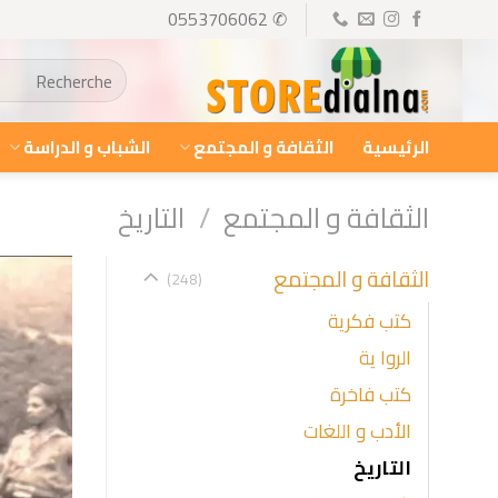
Ski
✆ 0553706062
t
البحث
conten
عن:
الرئيسية
الثقافة و المجتمع
الشباب و الدراسة
الثقافة و المجتمع
/
التاريخ
الثقافة و المجتمع
(248)
كتب فكرية
الروا ية
كتب فاخرة
الأدب و اللغات
التاريخ