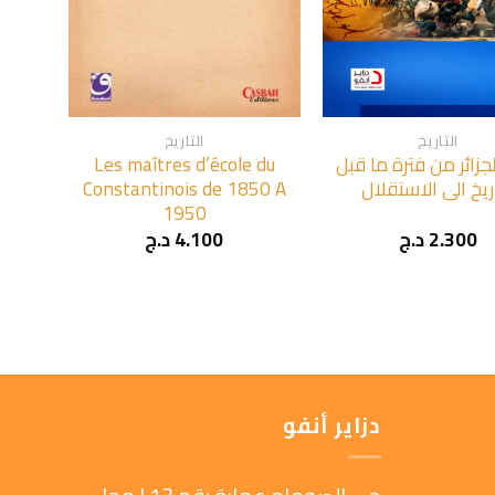
+
+
التاريخ
التاريخ
لجزائر من فترة ما قبل
Les maîtres d’école du
اريخ الى الاستقلال
Constantinois de 1850 A
1950
2.300
د.ج
4.100
د.ج
دزاير أنفو