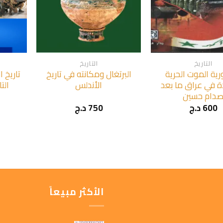
+
+
التاريخ
التاريخ
ية الموت الحرية
البرتغال ومكانته في تاريخ
تاريخ ا
ة في عراق ما بعد
الأندلس
الت
دام حسين
600
د.ج
750
د.ج
الأكثر مبيعاً