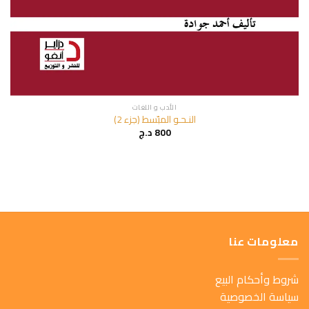
الأدب و اللغات
النـحـو المبّسط (جزء 2)
800
د.ج
معلومات عنا
شروط وأحكام البيع
سياسة الخصوصية