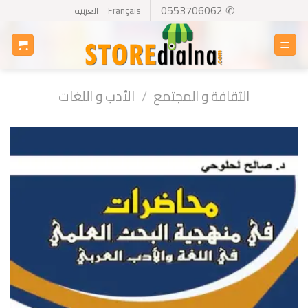
Ski
✆ 0553706062
Français
العربية
t
conten
الثقافة و المجتمع
/
الأدب و اللغات