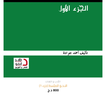
الأدب و اللغات
النـحـو المبّسط (جزء 1)
800
د.ج