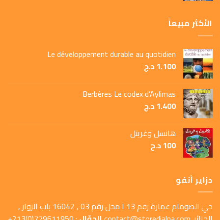
الأكثر مبيعاً
Le développement durable au quotidien
1.100
د.ج
Berbères Le codex d’Aylimas
1.400
د.ج
هانسل وغريتل
100
د.ج
دزاير أنفو
حي الصومام عمارة رقم 13 ا محل رقم 03 , 16042 باب الزوار ,
الجزائر.
contact@storedialna.com
الجوّال
: 779611950(0)213+