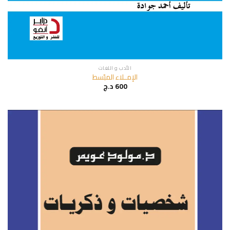
الأدب و اللغات
الإمــلاء المبّسط
600
د.ج