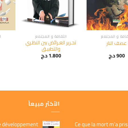
+
+
قافة و المجتمع
الثقافة و المجتمع
ا
تحـرير العـرائض بين النظـري
عصف النار
والتطبيـق
900
د.ج
1.800
د.ج
الأكثر مبيعاً
e développement
Ce que la mort m’a pris