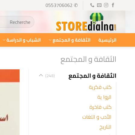
Ski
✆ 0553706062
t
البحث
conten
عن:
الرئيسية
الثقافة و المجتمع
الشباب و الدراسة
الثقافة و المجتمع
الثقافة و المجتمع
(248)
كتب فكرية
الروا ية
كتب فاخرة
الأدب و اللغات
التاريخ