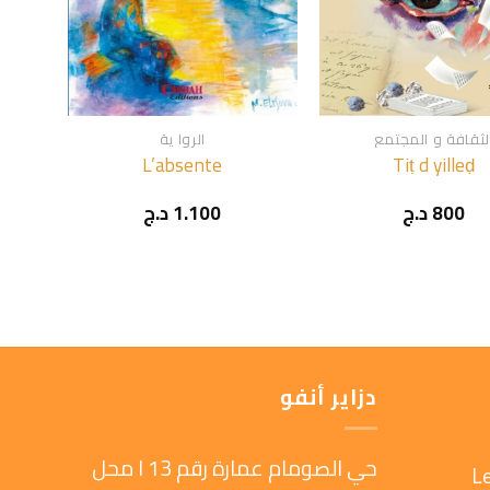
+
+
لثقافة و المجتمع
الروا ية
L’absente
Tiṭ d yilleḍ
800
د.ج
1.100
د.ج
دزاير أنفو
حي الصومام عمارة رقم 13 ا محل
L