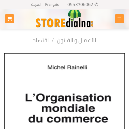
Ski
✆ 0553706062
Français
العربية
t
conten
الأعمال و القانون
/
اقتصاد