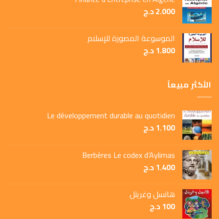
2.000
د.ج
الموسوعة المصورة للإسلام
1.800
د.ج
الأكثر مبيعاً
Le développement durable au quotidien
1.100
د.ج
Berbères Le codex d’Aylimas
1.400
د.ج
هانسل وغريتل
100
د.ج