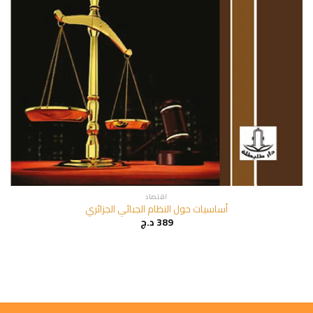
اقتصاد
أساسيات حول النظام الجبائي الجزائري
389
د.ج