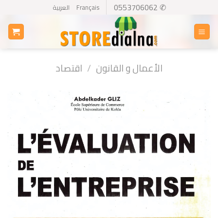
Ski
✆ 0553706062
Français
العربية
t
conten
الأعمال و القانون
/
اقتصاد