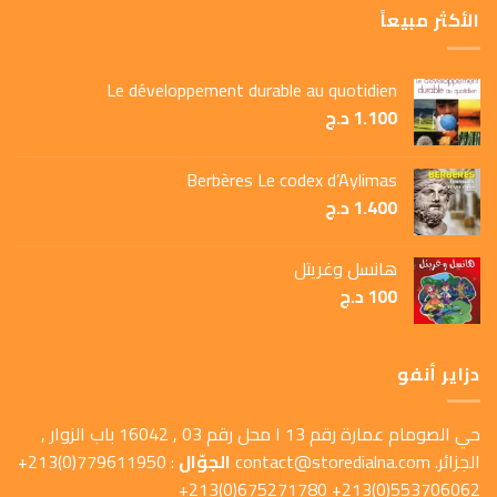
الأكثر مبيعاً
Le développement durable au quotidien
1.100
د.ج
Berbères Le codex d’Aylimas
1.400
د.ج
هانسل وغريتل
100
د.ج
دزاير أنفو
حي الصومام عمارة رقم 13 ا محل رقم 03 , 16042 باب الزوار ,
الجزائر.
contact@storedialna.com
الجوّال
: 779611950(0)213+
553706062(0)213+ 675271780(0)213+