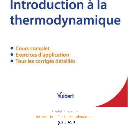
العلوم و التكنولوجيا
Introduction à la thermodynamique
3.450
د.ج