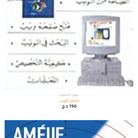
علوم الحاسوب
تصفح الويب
750
د.ج