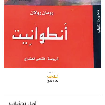
الروا ية
أنطوانيت
800
د.ج