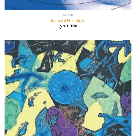
الروا ية
Journal d’Hirondelle
1.380
د.ج