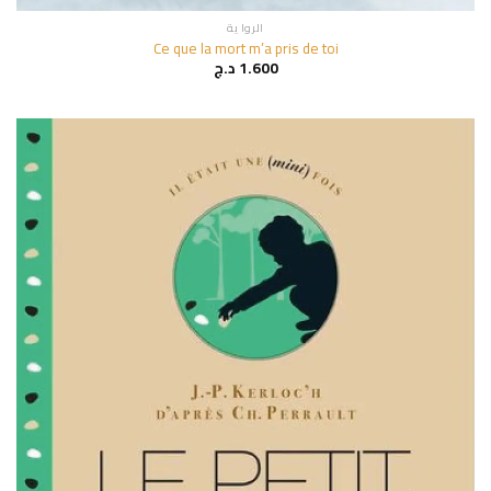
الروا ية
Ce que la mort m’a pris de toi
1.600
د.ج