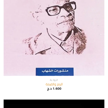
الروا ية
الرمز والقيمة
1.600
د.ج