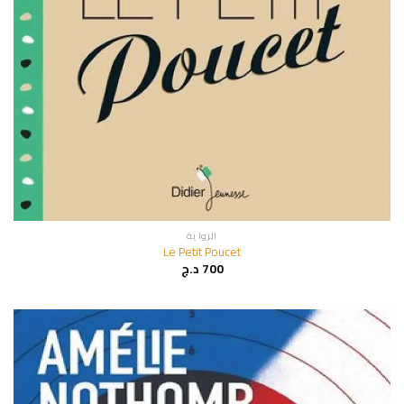
الروا ية
Le Petit Poucet
700
د.ج