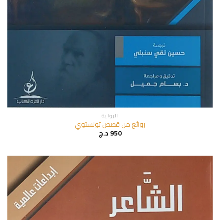
الروا ية
روائع من قصص تولستوي
950
د.ج