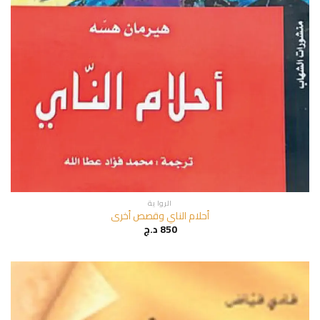
الروا ية
أحلام الناي وقصص أخرى
850
د.ج