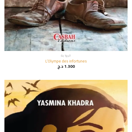
الروا ية
L’Olympe des infortunes
1.300
د.ج