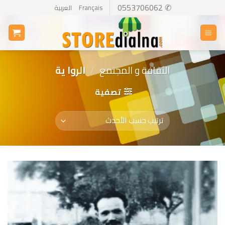
Ski
✆ 0553706062
Français
العربية
t
conten
الثقافة و المجتمع
/
الروا ية
تصفية