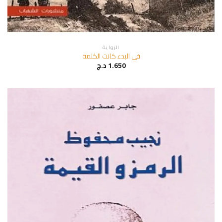
الروا ية
في البدء كانت الكلمة
1.650
د.ج