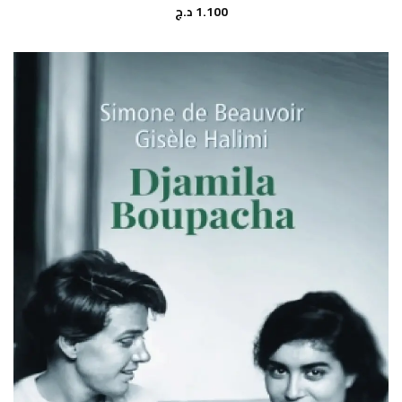
1.100
د.ج