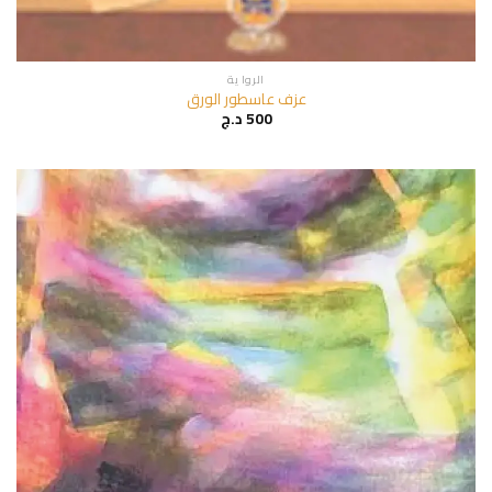
الروا ية
عزف عاسطور الورق
500
د.ج