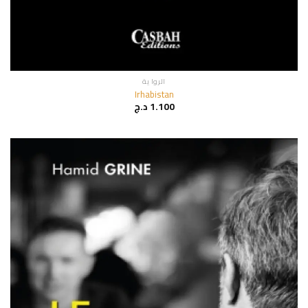
الروا ية
Irhabistan
1.100
د.ج