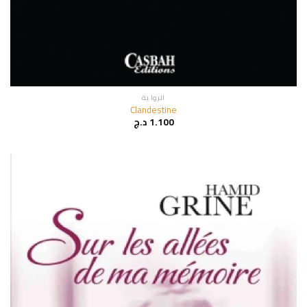
الروا ية
Clandestine
1.100
د.ج