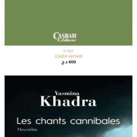
الروا ية
L’autre versant
600
د.ج