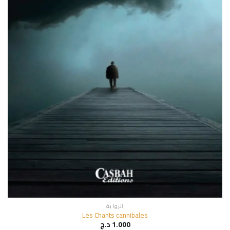
الروا ية
Les Chants cannibales
1.000
د.ج