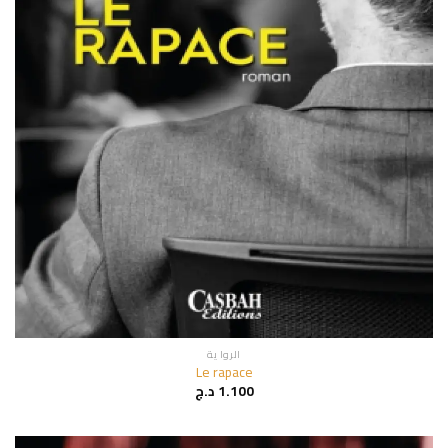
الروا ية
Le rapace
1.100
د.ج