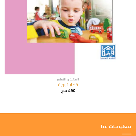
العائلة و التعليم
قضايا تربوية
490
د.ج
معلومات عنا