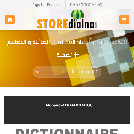
Ski
✆ 0553706062
Français
العربية
t
conten
التطوير الذاتي و الحياة العملية
/
العائلة و التعليم
تصفية