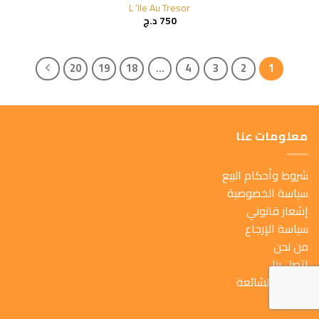
L ‘Ile Au Tresor
750
د.ج
20
19
18
…
4
3
2
1
معلومات عنا
شروط وأحكام البيع
سياسة الخصوصية
إشعار قانوني
سياسة الإرجاع
من نحن
اتصل بنا
الأسئلة الشائعة