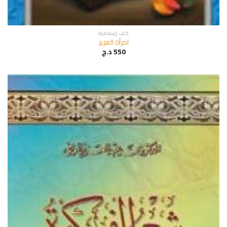
كتب إسلامية
امرأة العزيز
550
د.ج