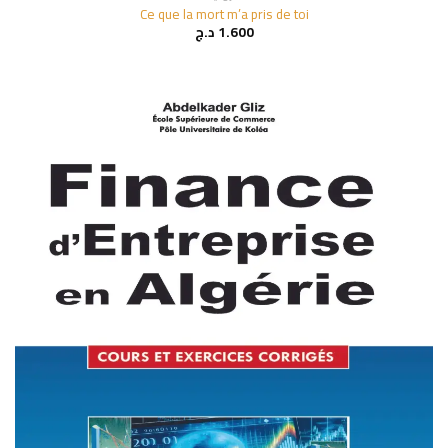
Ce que la mort m’a pris de toi
1.600
د.ج