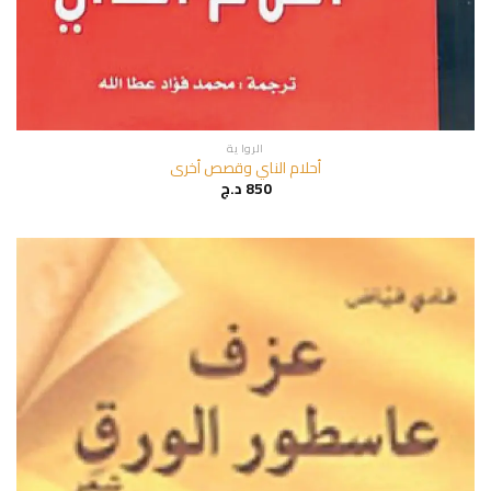
الروا ية
أحلام الناي وقصص أخرى
850
د.ج