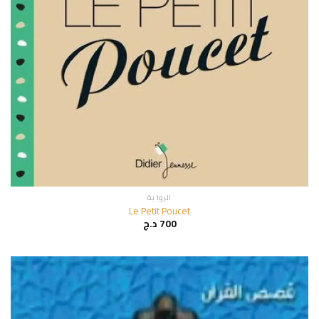
الروا ية
Le Petit Poucet
700
د.ج