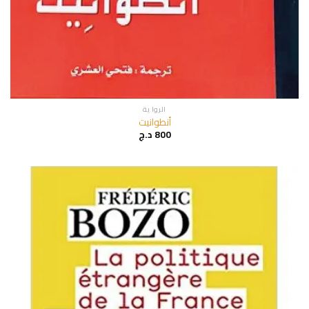
الروا ية
أنطوانيت
800
د.ج