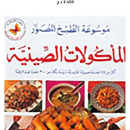
3.450
د.ج