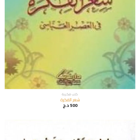
كتب فكرية
شعر الفكرة
500
د.ج