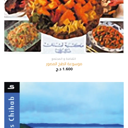
الثقافة و المجتمع
موسوعة الطبخ المصور
1.600
د.ج