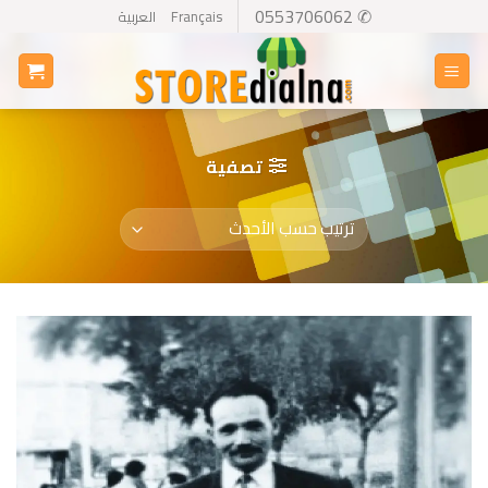
Ski
✆ 0553706062
Français
العربية
t
conten
تصفية