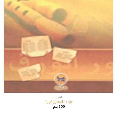
الروا ية
عزف عاسطور الورق
500
د.ج