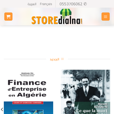
Ski
✆ 0553706062
Français
العربية
t
conten
الجديد